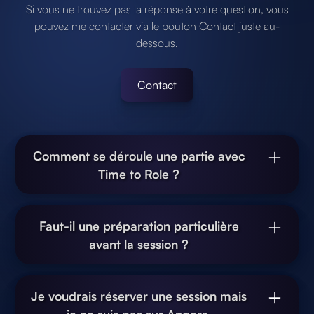
Si vous ne trouvez pas la réponse à votre question, vous
pouvez me contacter via le bouton Contact juste au-
dessous.
Contact
Comment se déroule une partie avec
Time to Role ?
Une fois avoir réservé votre session, vous recevrez un
mail de confirmation contenant les informations du
Faut-il une préparation particulière
rendez-vous, et de quoi me contacter pour préparer
avant la session ?
au mieux ma venue. Le jour J, je viendrai à l'heure
indiquée avec tout ce qu'il faut pour jouer la session,
Non, le principe de Time to Role est de fournir un
aucune préparation n'est requise.
service d'animation de parties clé en main. Je viendrai
Je voudrais réserver une session mais
(Il est recommandé d'avoir une table où les
avec tout le nécessaire pour vous faire découvrir le jeu
je ne suis pas sur Angers.